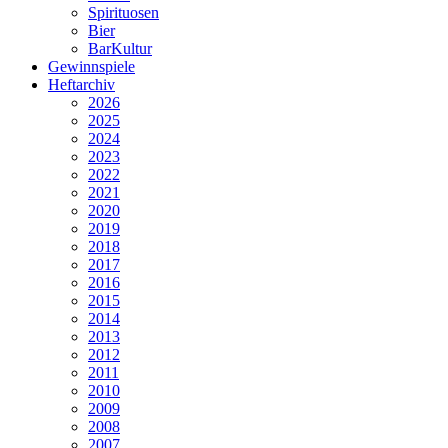
Spirituosen
Bier
BarKultur
Gewinnspiele
Heftarchiv
2026
2025
2024
2023
2022
2021
2020
2019
2018
2017
2016
2015
2014
2013
2012
2011
2010
2009
2008
2007