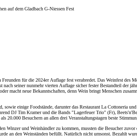
nen Freunden für die 2024er Auflage fest verabredet. Das Weinfest de
ist nach seiner nunmehr vierten Auflage sicher fester Bestandteil der jäh
t, oder macht neue Bekanntschaften, denn Wein bringt Menschen zusamm
 sowie einige Foodstände, darunter das Restaurant La Cottoneria und
hrend DJ Tim Kramer und die Bands "Lagerfeuer Trio" (Fr), Beets'n'Be
r als 20.000 Besuchern an allen drei Veranstaltungstagen beste Stimmun
en Winzer und Weinhändler zu kommen, mussten die Besucher zuvor e
rde an den Weinständen befüllt. Natürlich nicht umsonst. Bezahlt wur