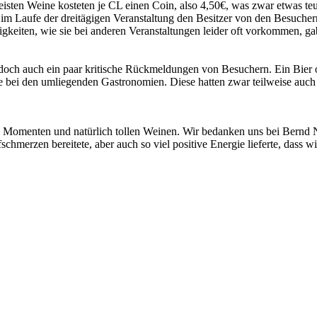
sten Weine kosteten je CL einen Coin, also 4,50€, was zwar etwas te
im Laufe der dreitägigen Veranstaltung den Besitzer von den Besuche
eiten, wie sie bei anderen Veranstaltungen leider oft vorkommen, gab e
doch auch ein paar kritische Rückmeldungen von Besuchern. Ein Bier od
e bei den umliegenden Gastronomien. Diese hatten zwar teilweise auch
llen Momenten und natürlich tollen Weinen. Wir bedanken uns bei Bern
hmerzen bereitete, aber auch so viel positive Energie lieferte, dass w