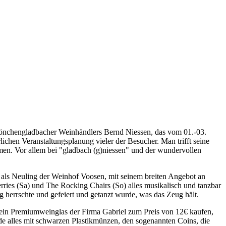
s Mönchengladbacher Weinhändlers Bernd Niessen, das vom 01.-03.
rlichen Veranstaltungsplanung vieler der Besucher. Man trifft seine
en. Vor allem bei "gladbach (g)niessen" und der wundervollen
 als Neuling der Weinhof Voosen, mit seinem breiten Angebot an
rries (Sa) und The Rocking Chairs (So) alles musikalisch und tanzbar
g herrschte und gefeiert und getanzt wurde, was das Zeug hält.
in Premiumweinglas der Firma Gabriel zum Preis von 12€ kaufen,
de alles mit schwarzen Plastikmünzen, den sogenannten Coins, die