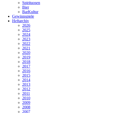
Spirituosen
Bier
BarKultur
Gewinnspiele
Heftarchiv
2026
2025
2024
2023
2022
2021
2020
2019
2018
2017
2016
2015
2014
2013
2012
2011
2010
2009
2008
2007