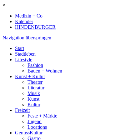
×
Medizin + Co
Kalender
HINDENBURGER
Navigation überspringen
Start
Stadtleben
Lifestyle
Fashion
Bauen + Wohnen
Kunst + Kultur
Theater
Literatur
Musik
Kunst
Kultur
Freizeit
Feste + Märkte
Jugend
Locations
GenussKultur
Gastro