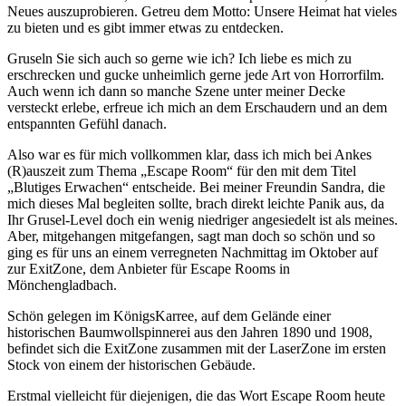
Neues auszuprobieren. Getreu dem Motto: Unsere Heimat hat vieles
zu bieten und es gibt immer etwas zu entdecken.
Gruseln Sie sich auch so gerne wie ich? Ich liebe es mich zu
erschrecken und gucke unheimlich gerne jede Art von Horrorfilm.
Auch wenn ich dann so manche Szene unter meiner Decke
versteckt erlebe, erfreue ich mich an dem Erschaudern und an dem
entspannten Gefühl danach.
Also war es für mich vollkommen klar, dass ich mich bei Ankes
(R)auszeit zum Thema „Escape Room“ für den mit dem Titel
„Blutiges Erwachen“ entscheide. Bei meiner Freundin Sandra, die
mich dieses Mal begleiten sollte, brach direkt leichte Panik aus, da
Ihr Grusel-Level doch ein wenig niedriger angesiedelt ist als meines.
Aber, mitgehangen mitgefangen, sagt man doch so schön und so
ging es für uns an einem verregneten Nachmittag im Oktober auf
zur ExitZone, dem Anbieter für Escape Rooms in
Mönchengladbach.
Schön gelegen im KönigsKarree, auf dem Gelände einer
historischen Baumwollspinnerei aus den Jahren 1890 und 1908,
befindet sich die ExitZone zusammen mit der LaserZone im ersten
Stock von einem der historischen Gebäude.
Erstmal vielleicht für diejenigen, die das Wort Escape Room heute