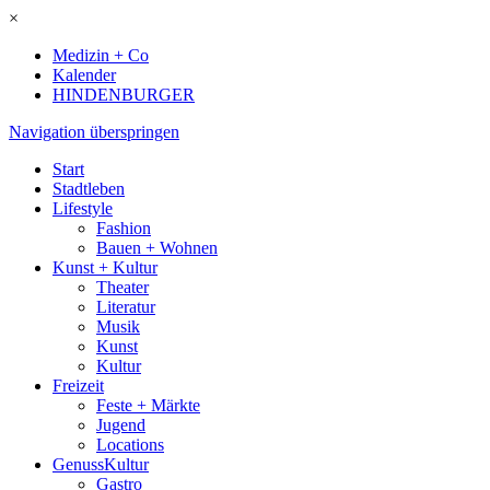
×
Medizin + Co
Kalender
HINDENBURGER
Navigation überspringen
Start
Stadtleben
Lifestyle
Fashion
Bauen + Wohnen
Kunst + Kultur
Theater
Literatur
Musik
Kunst
Kultur
Freizeit
Feste + Märkte
Jugend
Locations
GenussKultur
Gastro