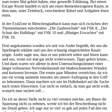
zum ersten Mal gehört haben, eine generelle Erklärung. Bei einem
Escape Room handelt es sich um einen themenbezogenen Raum, in
dem man, unter Zeitdruck, verschiedene Rätsel und Aufgaben lösen
muss.
In der ExitZone in Mönchengladbach kann man sich zwischen drei
Themenräumen entscheiden: „Die Zauberschule“ mit FSK 8, „Der
Schatz des Halblings“ mit FSK 10 und „Blutiges Erwachen“ mit
FSK 16.
Dort angekommen wurden wir nett von Andre begrüßt, der uns die
Spielregeln erklärte und uns den schaurig eingerichteten Raum
zeigte. Andre sagte uns, dass er uns jederzeit sehen und hören kann
und uns, wenn wir mal gar nicht weiterwissen, Tipps geben könne...
Und dann waren wir alleine in dem Untersuchungszimmer einer
längst verlassenen Nervenheilanstalt mit blutbeschmierten Wänden
und kuriosem Inventar. Die ersten paar Minuten verstrichen, da wir
uns ein wenig sammeln mussten um unsere Aufregung in den Griff
zu bekommen. Dann machten wir uns im Halbdunkel auf die Suche
nach ersten Hinweisen. Gar nicht so einfach, da man gar nicht weiß,
wonach man suchen soll…
Da ich an dieser Stelle nicht zu viel verraten möchte, um Ihnen die
Spannung nicht zu nehmen, werde ich bei der Beschreibung nicht
ins Detail gehen. Ich sage nur so viel: es gab auf jeden Fall den ein