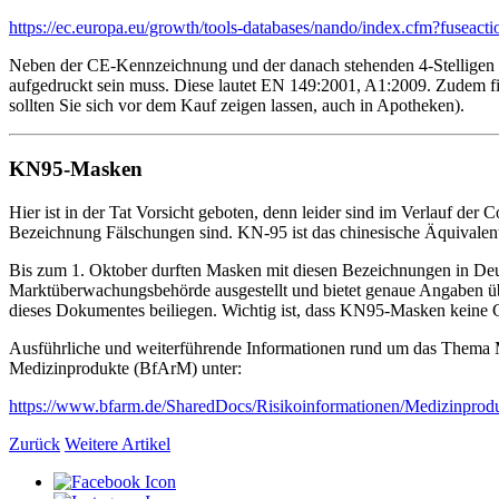
https://ec.europa.eu/growth/tools-databases/nando/index.cfm?fuseact
Neben der CE-Kennzeichnung und der danach stehenden 4-Stelligen N
aufgedruckt sein muss. Diese lautet EN 149:2001, A1:2009. Zudem find
sollten Sie sich vor dem Kauf zeigen lassen, auch in Apotheken).
KN95-Masken
Hier ist in der Tat Vorsicht geboten, denn leider sind im Verlauf de
Bezeichnung Fälschungen sind. KN-95 ist das chinesische Äquivalent 
Bis zum 1. Oktober durften Masken mit diesen Bezeichnungen in Deut
Marktüberwachungsbehörde ausgestellt und bietet genaue Angaben übe
dieses Dokumentes beiliegen. Wichtig ist, dass KN95-Masken keine
Ausführliche und weiterführende Informationen rund um das Thema Mas
Medizinprodukte (BfArM) unter:
https://www.bfarm.de/SharedDocs/Risikoinformationen/Medizinprod
Zurück
Weitere Artikel