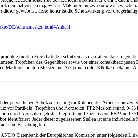
Trotzdem haben sie ein gewisses Maß an Schutzwirkung wie zwischenz
 dieser gewebt ist, desto höher ist die Schutzwirkung vor erregerhalti
dukte/DE/schutzmasken.html#Anker1
odukte für den Fremdschutz - schützen also vor allem das Gegenüber v
tmeten Tröpfchen des Gegenübers sowie vor einer kontaktbezogenen E
den Masken sind den Meisten aus Arztpraxen oder Kliniken bekannt. Al
il der persönlichen Schutzausrüstung im Rahmen des Arbeitsschutzes. Si
chutz vor Partikeln, Tröpfchen und Aerosolen. FF2 Masken (mind. 94% 
üflaboren mit Aerosolen getestet. Geprüfte und zugelassene FFP2 und
bor identifiziert. Jeder dieser zugelassenen Stellen ist eine individu
 auf eine Fälschung hin.
der NANDO-Datenbank der Europäischen Komission unter folgenden Link