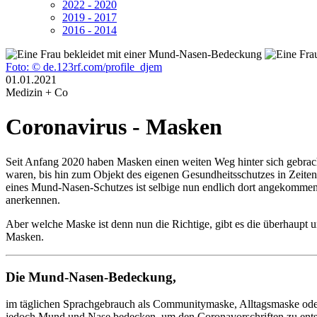
2022 - 2020
2019 - 2017
2016 - 2014
Foto: © de.123rf.com/profile_djem
01.01.2021
Medizin + Co
Coronavirus - Masken
Seit Anfang 2020 haben Masken einen weiten Weg hinter sich gebrac
waren, bis hin zum Objekt des eigenen Gesundheitsschutzes in Zeite
eines Mund-Nasen-Schutzes ist selbige nun endlich dort angekommen, 
anerkennen.
Aber welche Maske ist denn nun die Richtige, gibt es die überhaupt u
Masken.
Die Mund-Nasen-Bedeckung,
im täglichen Sprachgebrauch als Communitymaske, Alltagsmaske oder
jedoch Mund und Nase bedecken, um den Coronavorschriften zu entspr