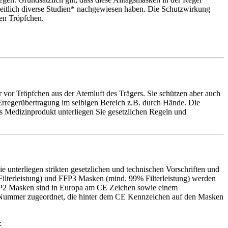
eitlich diverse Studien* nachgewiesen haben. Die Schutzwirkung
gen Tröpfchen.
or Tröpfchen aus der Atemluft des Trägers. Sie schützen aber auch
rregerübertragung im selbigen Bereich z.B. durch Hände. Die
s Medizinprodukt unterliegen Sie gesetzlichen Regeln und
e unterliegen strikten gesetzlichen und technischen Vorschriften und
Filterleistung) und FFP3 Masken (mind. 99% Filterleistung) werden
 FFP2 Masken sind in Europa am CE Zeichen sowie einem
elle Nummer zugeordnet, die hinter dem CE Kennzeichen auf den Masken
: