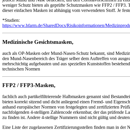
weniger Schutz bieten als geprüfte Schutzmasken wie FFP2 / FFP3. 
dieser einfachen Masken ist abhängig vom verwendeten Stoff. Je fester
*Studien:
https://www.bfarm.de/SharedDocs/Risikoinformationen/Medizinpro
Medizinische Gesichtsmasken,
auch als OP-Masken oder Mund-Nasen-Schutz bekannt, sind Medizinpr
den Mund-Nasenbereich des Träger selber dem Auftreffen von ausgea
mehrschichtig aufgebauten und aus speziellen Kunststoffen bestehen
technischen Normen
FFP2 / FFP3-Masken,
fachlich auch partikelfiltrierende Halbmasken genannt sind Bestandte
bieten korrekt sitzend und dicht anliegend einen Fremd- und Eigens
anhand europäischer Normen von festgelegten und zertifizierten Pr
nachfolgenden 4-stelligen Zahlencode erkennbar, der das prüfende La
zu finden ist. Andere 4-stellige Nummern sind nicht gültig und deuten
Eine Liste der zugelassenen Zertifizierungsstellen finden man in 