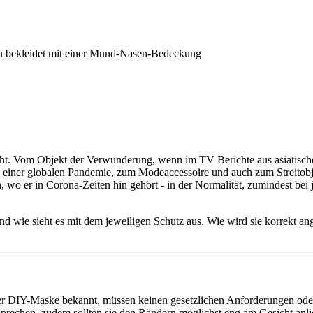
ht. Vom Objekt der Verwunderung, wenn im TV Berichte aus asiatisch
n einer globalen Pandemie, zum Modeaccessoire und auch zum Streitobj
wo er in Corona-Zeiten hin gehört - in der Normalität, zumindest bei
nd wie sieht es mit dem jeweiligen Schutz aus. Wie wird sie korrekt a
 DIY-Maske bekannt, müssen keinen gesetzlichen Anforderungen oder t
echen, zudem sollten sie den Rändern möglichst eng am Gesicht anlieg