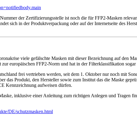
ion=notifiedbody.main
ummer der Zertifizierungsstelle ist noch die für FFP2-Masken releva
et sich in der Produktverpackung oder auf der Internetseite des Herst
r Coronakrise viele gefälschte Masken mit dieser Bezeichnung auf den M
zur europäischen FFP2-Norm und hat in der Filterklassifikation sogar e
schland frei vertrieben werden, seit dem 1. Oktober nur noch mit Sond
r das Produkt, den Hersteller sowie zum Institut das die Maske geprü
 CE Kennzeichnung aufweisen dürfen.
ke, inklusive einer Anleitung zum richtigen Anlegen und Tragen finden
ukte/DE/schutzmasken.html