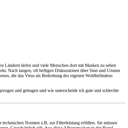
en Ländern liefen und viele Menschen dort mit Masken zu sehen
ekt. Nach langen, oft heftigen Diskussionen über Sinn und Unsinn
 jenen, die das Virus als Bedrohung des eigenen Wohlbefindens
ngezogen und getragen und wie unterscheide ich gute und schlechte
echnischen Normen z.B. zur Filterleistung erfüllen. Sie müssen
en. Grundsätzlich gilt, dass diese Alltagsmasken in der Regel