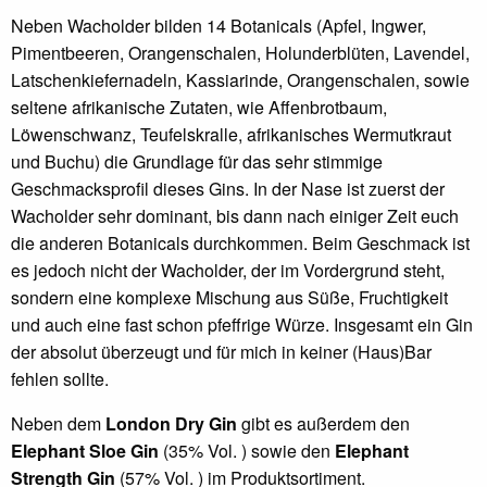
Neben Wacholder bilden 14 Botanicals (Apfel, Ingwer,
Pimentbeeren, Orangenschalen, Holunderblüten, Lavendel,
Latschenkiefernadeln, Kassiarinde, Orangenschalen, sowie
seltene afrikanische Zutaten, wie Affenbrotbaum,
Löwenschwanz, Teufelskralle, afrikanisches Wermutkraut
und Buchu) die Grundlage für das sehr stimmige
Geschmacksprofil dieses Gins. In der Nase ist zuerst der
Wacholder sehr dominant, bis dann nach einiger Zeit euch
die anderen Botanicals durchkommen. Beim Geschmack ist
es jedoch nicht der Wacholder, der im Vordergrund steht,
sondern eine komplexe Mischung aus Süße, Fruchtigkeit
und auch eine fast schon pfeffrige Würze. Insgesamt ein Gin
der absolut überzeugt und für mich in keiner (Haus)Bar
fehlen sollte.
Neben dem
London Dry Gin
gibt es außerdem den
Elephant Sloe Gin
(35% Vol. ) sowie den
Elephant
Strength Gin
(57% Vol. ) im Produktsortiment.