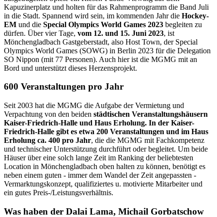
Kapuzinerplatz und holten für das Rahmenprogramm die Band Juli
in die Stadt. Spannend wird sein, im kommenden Jahr die
Hockey-
EM
und die
Special Olympics World Games 2023
begleiten zu
dürfen. Über vier Tage,
vom 12. und 15. Juni 2023
, ist
Mönchengladbach Gastgeberstadt, also Host Town, der Special
Olympics World Games (SOWG) in Berlin 2023 für die Delegation
SO Nippon (mit 77 Personen). Auch hier ist die MGMG mit an
Bord und unterstützt dieses Herzensprojekt.
600 Veranstaltungen pro Jahr
Seit 2003 hat die MGMG die Aufgabe der Vermietung und
Verpachtung von den beiden
städtischen Veranstaltungshäusern
Kaiser-Friedrich-Halle und Haus Erholung. In der Kaiser-
Friedrich-Halle gibt es etwa 200 Veranstaltungen und im Haus
Erholung ca. 400 pro Jahr
, die die MGMG mit Fachkompetenz
und technischer Unterstützung durchführt oder begleitet. Um beide
Häuser über eine solch lange Zeit im Ranking der beliebtesten
Location in Mönchengladbach oben halten zu können, benötigt es
neben einem guten - immer dem Wandel der Zeit angepassten -
Vermarktungskonzept, qualifiziertes u. motivierte Mitarbeiter und
ein gutes Preis-/Leistungsverhältnis.
Was haben der Dalai Lama, Michail Gorbatschow