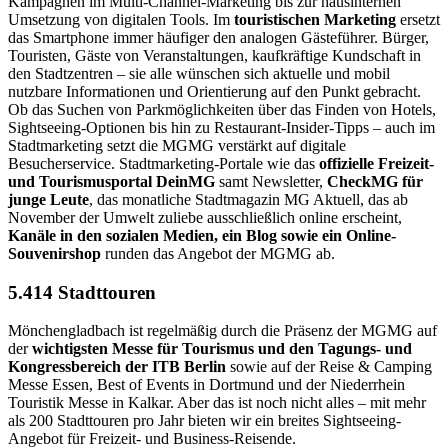
Kampagnen im Multi-Channel-Marketing bis zur hausinternen
Umsetzung von digitalen Tools. Im
touristischen Marketing
ersetzt
das Smartphone immer häufiger den analogen Gästeführer. Bürger,
Touristen, Gäste von Veranstaltungen, kaufkräftige Kundschaft in
den Stadtzentren – sie alle wünschen sich aktuelle und mobil
nutzbare Informationen und Orientierung auf den Punkt gebracht.
Ob das Suchen von Parkmöglichkeiten über das Finden von Hotels,
Sightseeing-Optionen bis hin zu Restaurant-Insider-Tipps – auch im
Stadtmarketing setzt die MGMG verstärkt auf digitale
Besucherservice. Stadtmarketing-Portale wie das
offizielle Freizeit-
und Tourismusportal DeinMG
samt Newsletter,
CheckMG für
junge Leute
, das monatliche Stadtmagazin MG Aktuell, das ab
November der Umwelt zuliebe ausschließlich online erscheint,
Kanäle in den sozialen Medien, ein Blog sowie ein Online-
Souvenirshop
runden das Angebot der MGMG ab.
5.414 Stadttouren
Mönchengladbach ist regelmäßig durch die Präsenz der MGMG auf
der
wichtigsten Messe für Tourismus und den Tagungs- und
Kongressbereich der ITB Berlin
sowie auf der Reise & Camping
Messe Essen, Best of Events in Dortmund und der Niederrhein
Touristik Messe in Kalkar. Aber das ist noch nicht alles – mit mehr
als 200 Stadttouren pro Jahr bieten wir ein breites Sightseeing-
Angebot für Freizeit- und Business-Reisende.