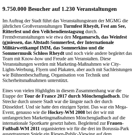
9.750.000 Besucher auf 1.230 Veranstaltungen
Im Auftrag der Stadt führt das Veranstaltungsteam der MGMG die
jährlichen Großveranstaltungen
Turmfest Rheydt, Fest am See,
Ritterfest und den Veilchendienstagszug
durch.
Fremdveranstaltungen wie etwa den
Megamarsch, das Weinfest
(g)niessen, das Altstadt-Sommerfest, der Internationale
Militärwettkampf IMM, das Sommerkino und die
Sommermusik Schloss Rheydt
und noch viele andere begleitet das
Team mit Know-how und Freude am Veranstalten. Diese
Veranstaltungen werden mit Marketing-Maßnahmen wie City-
Lights-Werbung, Flyern und Plakaten, aber auch mit Sachleistungen
wie Bühnenbeschaffung, Organisation von Technik und
Sicherheitsmaßnahmen unterstützt.
Eines von vielen Highlights in diesem Zusammenhang war die
Etappe der
Tour de France 2017 durch Mönchengladbach
. Die
Strecke durch unsere Stadt war die längste nach der durch
Düsseldorf. Und sie hatte den einzigen Sprint. Das war ein Mega-
Event, genauso wie die
Hockey-WM 2008
bei der wir mit
umfangreichen Marketingmaßnahmen Mönchengladbach auf die
internationale Sportkarte gesetzt haben. Begleitend zur
Frauen-
Fußball-WM 2011
organisierten wir für die drei im Borussia-Park
ausgetragenen Spiele ein Riesen-Public-Viewing auf dem