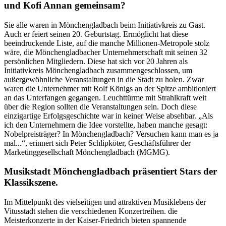
und Kofi Annan gemeinsam?
Sie alle waren in Mönchengladbach beim Initiativkreis zu Gast.
Auch er feiert seinen 20. Geburtstag. Ermöglicht hat diese
beeindruckende Liste, auf die manche Millionen-Metropole stolz
wäre, die Mönchengladbacher Unternehmerschaft mit seinen 32
persönlichen Mitgliedern. Diese hat sich vor 20 Jahren als
Initiativkreis Mönchengladbach zusammengeschlossen, um
außergewöhnliche Veranstaltungen in die Stadt zu holen. Zwar
waren die Unternehmer mit Rolf Königs an der Spitze ambitioniert
an das Unterfangen gegangen. Leuchttürme mit Strahlkraft weit
über die Region sollten die Veranstaltungen sein. Doch diese
einzigartige Erfolgsgeschichte war in keiner Weise absehbar. „Als
ich den Unternehmern die Idee vorstellte, haben manche gesagt:
Nobelpreisträger? In Mönchengladbach? Versuchen kann man es ja
mal...“, erinnert sich Peter Schlipköter, Geschäftsführer der
Marketinggesellschaft Mönchengladbach (MGMG).
Musikstadt Mönchengladbach präsentiert Stars der
Klassikszene.
Im Mittelpunkt des vielseitigen und attraktiven Musiklebens der
Vitusstadt stehen die verschiedenen Konzertreihen. die
Meisterkonzerte in der Kaiser-Friedrich bieten spannende