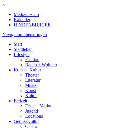
×
Medizin + Co
Kalender
HINDENBURGER
Navigation überspringen
Start
Stadtleben
Lifestyle
Fashion
Bauen + Wohnen
Kunst + Kultur
Theater
Literatur
Musik
Kunst
Kultur
Freizeit
Feste + Märkte
Jugend
Locations
GenussKultur
Gastro