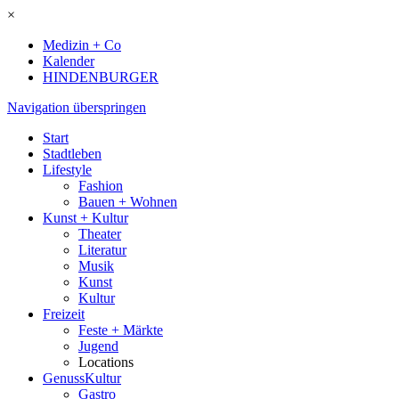
×
Medizin + Co
Kalender
HINDENBURGER
Navigation überspringen
Start
Stadtleben
Lifestyle
Fashion
Bauen + Wohnen
Kunst + Kultur
Theater
Literatur
Musik
Kunst
Kultur
Freizeit
Feste + Märkte
Jugend
Locations
GenussKultur
Gastro