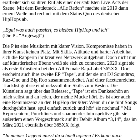
erarbeitet sich so ihren Ruf als einer der stabilsten Live-Acts der
Szene. Mit dem Battletrack „Alle Reden“ machte sie 2019 dann
erneut Welle und rechnet mit dem Status Quo des deutschen
HipHops ab.
„Egal was auch passiert, es bleiben HipHop und ich“
(Die P - “Angesagt”)
Die P ist eine Musikerin mit klarer Vision. Kompromisse haben in
ihrer Kunst keinen Platz. Mit Skills, Attitude und harter Arbeit hat
sich die Rapperin ihr kreatives Netzwerk aufgebaut. Doch nicht nur
auf künstlerischer Ebene weiß sie sich zu connecten. 2020 signt sie
als erste Künstlerin bei dem All Female Rap-Label 365XX. Dort
erscheint auch ihre zweite EP “Tape”, auf der sie mit DJ Soundtrax,
Raz-One und Big Roo zusammenarbeitet. Auf einer facettenreichen
Tracklist gibt sie eindrucksvoll ihre Skills zum Besten. Die
Künstlerin sagt über das Release: „‘Tape‘ ist ein Dankeschön an
mich selbst und an jeden, der meine Mucke hört. Es ist aber auch
eine Reminiszenz an den HipHop der 90er: Wenn du die fünf Songs
durchgehört hast, spul einfach zurück und hör‘ sie nochmal!“ Mit
Representern, Punchlines und spannender Introspektive gibt sie
außerdem einen Vorgeschmack auf ihr Debüt-Album “3,14”, das im
März 2021 ebenfalls über 365XX folgt.
“In meiner Gegend musst du schnell agieren / Es kann auch