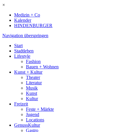
×
Medizin + Co
Kalender
HINDENBURGER
Navigation überspringen
Start
Stadtleben
Lifestyle
Fashion
Bauen + Wohnen
Kunst + Kultur
Theater
Literatur
Musik
Kunst
Kultur
Freizeit
Feste + Märkte
Jugend
Locations
GenussKultur
Gastro