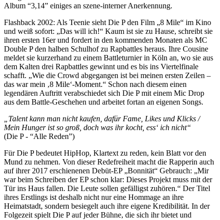
Album “3,14” einiges an szene-interner Anerkennung.
Flashback 2002: Als Teenie sieht Die P den Film „8 Mile“ im Kino
und weiß sofort: „Das will ich!“ Kaum ist sie zu Hause, schreibt sie
ihren ersten 16er und fordert in den kommenden Monaten als MC
Double P den halben Schulhof zu Rapbattles heraus. Ihre Cousine
meldet sie kurzerhand zu einem Battleturnier in Köln an, wo sie aus
dem Kalten drei Rapbattles gewinnt und es bis ins Viertelfinale
schafft. „Wie die Crowd abgegangen ist bei meinen ersten Zeilen –
das war mein ‚8 Mile‘-Moment.“ Schon nach diesem einen
legendären Auftritt verabschiedet sich Die P mit einem Mic Drop
aus dem Battle-Geschehen und arbeitet fortan an eigenen Songs.
„Talent kann man nicht kaufen, dafür Fame, Likes und Klicks /
Mein Hunger ist so groß, doch was ihr kocht, ess‘ ich nicht“
(Die P - “Alle Reden”)
Für Die P bedeutet HipHop, Klartext zu reden, kein Blatt vor den
Mund zu nehmen. Von dieser Redefreiheit macht die Rapperin auch
auf ihrer 2017 erschienenen Debüt-EP „Bonnität“ Gebrauch: „Mir
war beim Schreiben der EP schon klar: Dieses Projekt muss mit der
Tür ins Haus fallen. Die Leute sollen gefälligst zuhören.“ Der Titel
ihres Erstlings ist deshalb nicht nur eine Hommage an ihre
Heimatstadt, sondern besiegelt auch ihre eigene Kredibilität. In der
Folgezeit spielt Die P auf jeder Bühne, die sich ihr bietet und