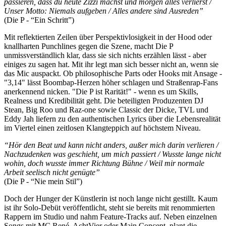
passieren, dass du heute Zizzi machst und morgen alles verlierst /
Unser Motto: Niemals aufgeben / Alles andere sind Ausreden”
(Die P - “Ein Schritt”)
Mit reflektierten Zeilen über Perspektivlosigkeit in der Hood oder
knallharten Punchlines gegen die Szene, macht Die P
unmissverständlich klar, dass sie sich nichts erzählen lässt - aber
einiges zu sagen hat. Mit ihr legt man sich besser nicht an, wenn sie
das Mic auspackt. Ob philosophische Parts oder Hooks mit Ansage -
"3,14" lässt Boombap-Herzen höher schlagen und Straßenrap-Fans
anerkennend nicken. "Die P ist Rarität!" - wenn es um Skills,
Realness und Kredibilität geht. Die beteiligten Produzenten DJ
Stean, Big Roo und Raz-one sowie Classic der Dicke, TVL und
Eddy Jah liefern zu den authentischen Lyrics über die Lebensrealität
im Viertel einen zeitlosen Klangteppich auf höchstem Niveau.
“Hör den Beat und kann nicht anders, außer mich darin verlieren /
Nachzudenken was geschieht, um mich passiert / Wusste lange nicht
wohin, doch wusste immer Richtung Bühne / Weil mir normale
Arbeit seelisch nicht genügte”
(Die P - “Nie mein Stil”)
Doch der Hunger der Künstlerin ist noch lange nicht gestillt. Kaum
ist ihr Solo-Debüt veröffentlicht, steht sie bereits mit renommierten
Rappern im Studio und nahm Feature-Tracks auf. Neben einzelnen
Songs mit MC René, AchtVier oder Main Concept, plant die