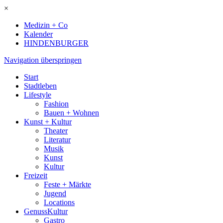
×
Medizin + Co
Kalender
HINDENBURGER
Navigation überspringen
Start
Stadtleben
Lifestyle
Fashion
Bauen + Wohnen
Kunst + Kultur
Theater
Literatur
Musik
Kunst
Kultur
Freizeit
Feste + Märkte
Jugend
Locations
GenussKultur
Gastro