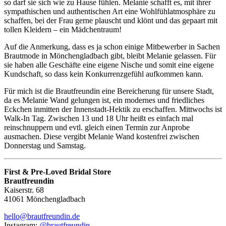
so darf sie sich wie zu Hause fühlen. Melanie schafft es, mit ihrer
sympathischen und authentischen Art eine Wohlfühlatmosphäre zu
schaffen, bei der Frau gerne plauscht und klönt und das gepaart mit
tollen Kleidern – ein Mädchentraum!
Auf die Anmerkung, dass es ja schon einige Mitbewerber in Sachen
Brautmode in Mönchengladbach gibt, bleibt Melanie gelassen. Für
sie haben alle Geschäfte eine eigene Nische und somit eine eigene
Kundschaft, so dass kein Konkurrenzgefühl aufkommen kann.
Für mich ist die Brautfreundin eine Bereicherung für unsere Stadt,
da es Melanie Wand gelungen ist, ein modernes und friedliches
Eckchen inmitten der Innenstadt-Hektik zu erschaffen. Mittwochs ist
Walk-In Tag. Zwischen 13 und 18 Uhr heißt es einfach mal
reinschnuppern und evtl. gleich einen Termin zur Anprobe
ausmachen. Diese vergibt Melanie Wand kostenfrei zwischen
Donnerstag und Samstag.
First & Pre-Loved Bridal Store
Brautfreundin
Kaiserstr. 68
41061 Mönchengladbach
hello@brautfreundin.de
Instagram:
@brautfreundin