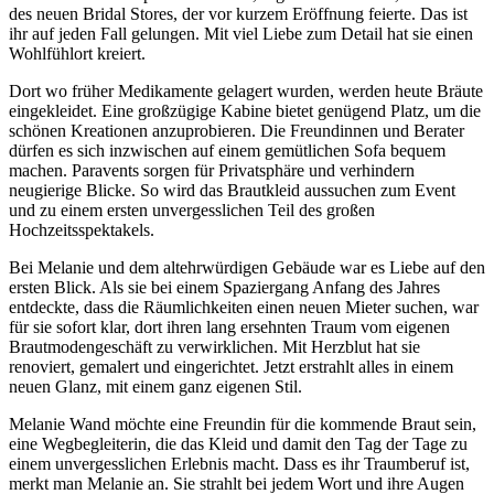
des neuen Bridal Stores, der vor kurzem Eröffnung feierte. Das ist
ihr auf jeden Fall gelungen. Mit viel Liebe zum Detail hat sie einen
Wohlfühlort kreiert.
Dort wo früher Medikamente gelagert wurden, werden heute Bräute
eingekleidet. Eine großzügige Kabine bietet genügend Platz, um die
schönen Kreationen anzuprobieren. Die Freundinnen und Berater
dürfen es sich inzwischen auf einem gemütlichen Sofa bequem
machen. Paravents sorgen für Privatsphäre und verhindern
neugierige Blicke. So wird das Brautkleid aussuchen zum Event
und zu einem ersten unvergesslichen Teil des großen
Hochzeitsspektakels.
Bei Melanie und dem altehrwürdigen Gebäude war es Liebe auf den
ersten Blick. Als sie bei einem Spaziergang Anfang des Jahres
entdeckte, dass die Räumlichkeiten einen neuen Mieter suchen, war
für sie sofort klar, dort ihren lang ersehnten Traum vom eigenen
Brautmodengeschäft zu verwirklichen. Mit Herzblut hat sie
renoviert, gemalert und eingerichtet. Jetzt erstrahlt alles in einem
neuen Glanz, mit einem ganz eigenen Stil.
Melanie Wand möchte eine Freundin für die kommende Braut sein,
eine Wegbegleiterin, die das Kleid und damit den Tag der Tage zu
einem unvergesslichen Erlebnis macht. Dass es ihr Traumberuf ist,
merkt man Melanie an. Sie strahlt bei jedem Wort und ihre Augen