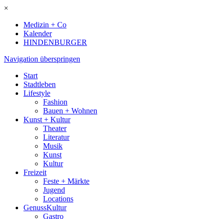
×
Medizin + Co
Kalender
HINDENBURGER
Navigation überspringen
Start
Stadtleben
Lifestyle
Fashion
Bauen + Wohnen
Kunst + Kultur
Theater
Literatur
Musik
Kunst
Kultur
Freizeit
Feste + Märkte
Jugend
Locations
GenussKultur
Gastro