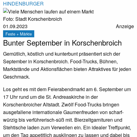
HINDENBURGER
Foto: Stadt Korschenbroich
01.09.2023
Anzeige
Feste + Märkte
Bunter September in Korschenbroich
Gemütlich, köstlich und kunterbunt präsentiert sich der
September in Korschenbroich. Food-Trucks, Bühnen,
Marktstände und Aktionsflächen bieten Attraktives für jeden
Geschmack.
Los geht es mit dem Feierabendmarkt am 6. September um
17 Uhr rund um die St. Andreaskirche in der
Korschenbroicher Altstadt. Zwölf Food-Trucks bringen
ausgefallene internationale Gaumenfreuden von scharf-
würzig bis verführerisch-süß mit. Bierzeltgarnituren und
Stehtische laden zum Verweilen ein. Ein idealer Treffpunkt,
um den Tag appetitlich ausklingen zu lassen und dabei bis