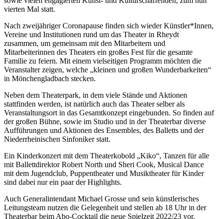
sowie vielen engagierten Kunst- und Kulturschaffenden, zum nun
vierten Mal statt.
Nach zweijähriger Coronapause finden sich wieder Künstler*Innen,
Vereine und Institutionen rund um das Theater in Rheydt
zusammen, um gemeinsam mit den Mitarbeitern und
Mitarbeiterinnen des Theaters ein großes Fest für die gesamte
Familie zu feiern. Mit einem vielseitigen Programm möchten die
Veranstalter zeigen, welche „kleinen und großen Wunderbarkeiten“
in Mönchengladbach stecken.
Neben dem Theaterpark, in dem viele Stände und Aktionen
stattfinden werden, ist natürlich auch das Theater selber als
Veranstaltungsort in das Gesamtkonzept eingebunden. So finden auf
der großen Bühne, sowie im Studio und in der Theaterbar diverse
Aufführungen und Aktionen des Ensembles, des Balletts und der
Niederrheinischen Sinfoniker statt.
Ein Kinderkonzert mit dem Theaterkobold „Kiko“, Tanzen für alle
mit Ballettdirektor Robert North und Sheri Cook, Musical Dance
mit dem Jugendclub, Puppentheater und Musiktheater für Kinder
sind dabei nur ein paar der Highlights.
Auch Generalintendant Michael Grosse und sein künstlerisches
Leitungsteam nutzen die Gelegenheit und stellen ab 18 Uhr in der
Theaterbar beim Abo-Cocktail die neue Spielzeit 2022/23 vor.