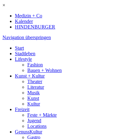
×
Medizin + Co
Kalender
HINDENBURGER
Navigation überspringen
Start
Stadtleben
Lifestyle
Fashion
Bauen + Wohnen
Kunst + Kultur
Theater
Literatur
Musik
Kunst
Kultur
Freizeit
Feste + Märkte
Jugend
Locations
GenussKultur
Gastro