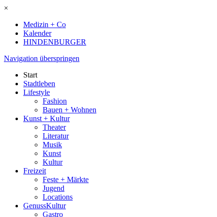
×
Medizin + Co
Kalender
HINDENBURGER
Navigation überspringen
Start
Stadtleben
Lifestyle
Fashion
Bauen + Wohnen
Kunst + Kultur
Theater
Literatur
Musik
Kunst
Kultur
Freizeit
Feste + Märkte
Jugend
Locations
GenussKultur
Gastro