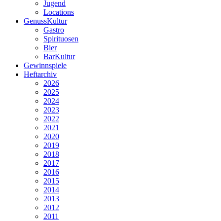
Jugend
Locations
GenussKultur
Gastro
Spirituosen
Bier
BarKultur
Gewinnspiele
Heftarchiv
2026
2025
2024
2023
2022
2021
2020
2019
2018
2017
2016
2015
2014
2013
2012
2011