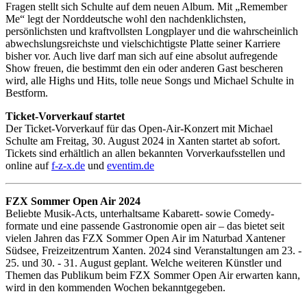
Fragen stellt sich Schulte auf dem neuen Album. Mit „Remember
Me“ legt der Norddeutsche wohl den nachdenklichsten,
persönlichsten und kraftvollsten Longplayer und die wahrscheinlich
abwechslungsreichste und vielschichtigste Platte seiner Karriere
bisher vor. Auch live darf man sich auf eine absolut aufregende
Show freuen, die bestimmt den ein oder anderen Gast bescheren
wird, alle Highs und Hits, tolle neue Songs und Michael Schulte in
Bestform.
Ticket-Vorverkauf startet
Der Ticket-Vorverkauf für das Open-Air-Konzert mit Michael
Schulte am Freitag, 30. August 2024 in Xanten startet ab sofort.
Tickets sind erhältlich an allen bekannten Vorverkaufsstellen und
online auf
f-z-x.de
und
eventim.de
FZX Sommer Open Air 2024
Beliebte Musik-Acts, unterhaltsame Kabarett- sowie Comedy-
formate und eine passende Gastronomie open air – das bietet seit
vielen Jahren das FZX Sommer Open Air im Naturbad Xantener
Südsee, Freizeitzentrum Xanten. 2024 sind Veranstaltungen am 23. -
25. und 30. - 31. August geplant. Welche weiteren Künstler und
Themen das Publikum beim FZX Sommer Open Air erwarten kann,
wird in den kommenden Wochen bekanntgegeben.