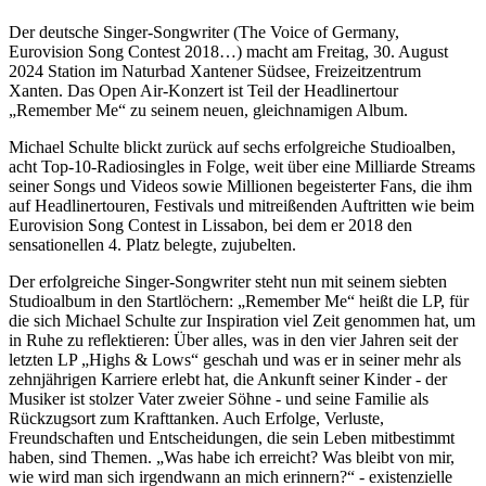
Der deutsche Singer-Songwriter (The Voice of Germany,
Eurovision Song Contest 2018…) macht am Freitag, 30. August
2024 Station im Naturbad Xantener Südsee, Freizeitzentrum
Xanten. Das Open Air-Konzert ist Teil der Headlinertour
„Remember Me“ zu seinem neuen, gleichnamigen Album.
Michael Schulte blickt zurück auf sechs erfolgreiche Studioalben,
acht Top-10-Radiosingles in Folge, weit über eine Milliarde Streams
seiner Songs und Videos sowie Millionen begeisterter Fans, die ihm
auf Headlinertouren, Festivals und mitreißenden Auftritten wie beim
Eurovision Song Contest in Lissabon, bei dem er 2018 den
sensationellen 4. Platz belegte, zujubelten.
Der erfolgreiche Singer-Songwriter steht nun mit seinem siebten
Studioalbum in den Startlöchern: „Remember Me“ heißt die LP, für
die sich Michael Schulte zur Inspiration viel Zeit genommen hat, um
in Ruhe zu reflektieren: Über alles, was in den vier Jahren seit der
letzten LP „Highs & Lows“ geschah und was er in seiner mehr als
zehnjährigen Karriere erlebt hat, die Ankunft seiner Kinder - der
Musiker ist stolzer Vater zweier Söhne - und seine Familie als
Rückzugsort zum Krafttanken. Auch Erfolge, Verluste,
Freundschaften und Entscheidungen, die sein Leben mitbestimmt
haben, sind Themen. „Was habe ich erreicht? Was bleibt von mir,
wie wird man sich irgendwann an mich erinnern?“ - existenzielle