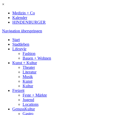
×
Medizin + Co
Kalender
HINDENBURGER
Navigation überspringen
Start
Stadtleben
Lifestyle
Fashion
Bauen + Wohnen
Kunst + Kultur
Theater
Literatur
Musik
Kunst
Kultur
Freizeit
Feste + Märkte
Jugend
Locations
GenussKultur
Gastro