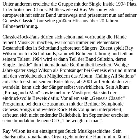
Unter anderem erreichte die Gruppe mit der Single Inside 1994 Platz
1 der britischen Charts. Mittlerweile ist Ray Wilson wieder
europaweit mit seiner Band unterwegs und präsentiert nun auf seiner
Genesis Classic Tour seine größten Hits aus über 20 Jahren
Bühnenerfahrung.
Classic-Rock-Fans dürfen sich schon mal vorfreudig die Hände
reiben! Musik zu machen, war schon immer ein elementarer
Bestandteil des in Schottland geborenen Sängers. Zuerst spielt Ray
Wilson noch in Schulbands, sammelt Bühnenerfahrung und feilt an
seinem Talent. 1994 wird er dann Teil der Band Stiltskin, deren
Single „Inside“ ihm internationale Berühmtheit beschert. Wenige
Jahre später steigt Wilson als Frontsänger bei Genesis ein und nimmt
mit den verbleibenden Mitgliedern das Album „Calling All Stations“
auf. Doch erst mit seinem Entschluss, ab 2001 auf Solopfaden zu
wandeln, kann sich der Sänger selbst verwirklichen. Sein Album
„Propaganda Man“ sowie mehrere Musikprojekte sind der
eindrucksvolle Beweis dafür. Vor allem sein „Genesis Classic“-
Programm, bei dem er zusammen mit der Berliner Symphonie
Genesis-Songs und weitere Rock Hits völlig neu interpretiert,
erfreuen sich nicht endender Beliebtheit. Im September erscheint
seine brandaktuelle neue CD „The weight of man“.
Ray Wilson ist ein einzigartiges Stück Musikgeschichte. Sein
charismatisch-markantes Organ geht unter die Haut und reißt mit.