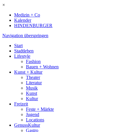
×
Medizin + Co
Kalender
HINDENBURGER
Navigation überspringen
Start
Stadtleben
Lifestyle
Fashion
Bauen + Wohnen
Kunst + Kultur
Theater
Literatur
Musik
Kunst
Kultur
Freizeit
Feste + Märkte
Jugend
Locations
GenussKultur
Gastro