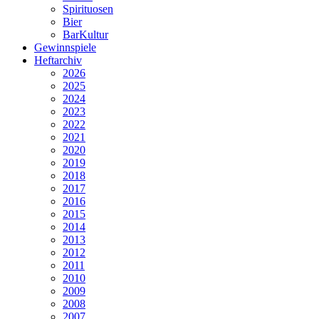
Spirituosen
Bier
BarKultur
Gewinnspiele
Heftarchiv
2026
2025
2024
2023
2022
2021
2020
2019
2018
2017
2016
2015
2014
2013
2012
2011
2010
2009
2008
2007