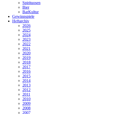
Spirituosen
Bier
BarKultur
Gewinnspiele
Heftarchiv
2026
2025
2024
2023
2022
2021
2020
2019
2018
2017
2016
2015
2014
2013
2012
2011
2010
2009
2008
2007