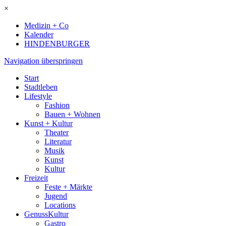
×
Medizin + Co
Kalender
HINDENBURGER
Navigation überspringen
Start
Stadtleben
Lifestyle
Fashion
Bauen + Wohnen
Kunst + Kultur
Theater
Literatur
Musik
Kunst
Kultur
Freizeit
Feste + Märkte
Jugend
Locations
GenussKultur
Gastro