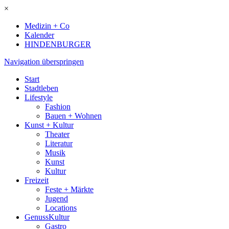
×
Medizin + Co
Kalender
HINDENBURGER
Navigation überspringen
Start
Stadtleben
Lifestyle
Fashion
Bauen + Wohnen
Kunst + Kultur
Theater
Literatur
Musik
Kunst
Kultur
Freizeit
Feste + Märkte
Jugend
Locations
GenussKultur
Gastro