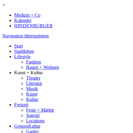
×
Medizin + Co
Kalender
HINDENBURGER
Navigation überspringen
Start
Stadtleben
Lifestyle
Fashion
Bauen + Wohnen
Kunst + Kultur
Theater
Literatur
Musik
Kunst
Kultur
Freizeit
Feste + Märkte
Jugend
Locations
GenussKultur
Gastro